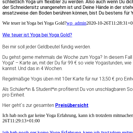
schließlich Yoga um flexibler zu werden. Also auch wenn Du dich
der Schneidersitz unangenehm ist und Deine Hände in der ste
ansatzweise den Boden berühren können, bist Du bestens für 
Wie teuer ist Yoga bei Yoga Gold?
wp_admin
2020-10-26T11:28:31+0
Wie teuer ist Yoga bei Yoga Gold?
Bei mir soll jeder Geldbeutel fündig werden.
Du gehst gerne mehrmals die Woche zum Yoga? In diesem Fall bi
Yoga” – Karte an, mit der Du für 99 € so viele Yogastunden, w
kannst. Und das in 4 Wochen.
Regelmäßige Yogis üben mit 10er Karte für nur 13,50 € pro Einhe
Als Schüler*in & Student*in profitierst Du von unschlagbaren 
pro Einheit.
Hier geht´s zur gesamten
Preisübersicht
Ich hab noch gar keine Yoga Erfahrung, kann ich trotzdem mitmache
26T11:29:13+01:00
Ich hab noch gar keine Yoga Erfahrung, kann ich trotzdem mit