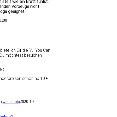
 steif wie ein Brett fühlst,
henden Vorbeuge nicht
Yoga geeignet.
1:00
ete ich Dir die “All You Can
ie Du möchtest besuchen
it.
Sonderpreisen schon ab 10 €
n?
wp_admin
2020-10-
machen?