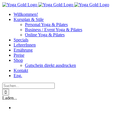
Zum
Inhalt
Willkommen!
springen
Kursplan & Stile
Personal Yoga & Pilates
Business / Event Yoga & Pilates
Online Yoga & Pilates
Specials
LehrerInnen
Ernährung
Preise
Shop
Gutschein direkt ausdrucken
Kontakt
Eng.
Suche
nach:
Laden...