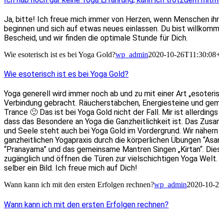
Ja, bitte! Ich freue mich immer von Herzen, wenn Menschen ihre
beginnen und sich auf etwas neues einlassen. Du bist willkomm
Bescheid, und wir finden die optimale Stunde für Dich.
Wie esoterisch ist es bei Yoga Gold?
wp_admin
2020-10-26T11:30:08
Wie esoterisch ist es bei Yoga Gold?
Yoga generell wird immer noch ab und zu mit einer Art „esoter
Verbindung gebracht. Räucherstäbchen, Energiesteine und gem
Trance 🙂 Das ist bei Yoga Gold nicht der Fall. Mir ist allerding
dass das Besondere an Yoga die Ganzheitlichkeit ist. Das Zusa
und Seele steht auch bei Yoga Gold im Vordergrund. Wir nähern 
ganzheitlichen Yogapraxis durch die körperlichen Übungen “As
“Pranayama” und das gemeinsame Mantren Singen „Kirtan“. Di
zugänglich und öffnen die Türen zur vielschichtigen Yoga Welt
selber ein Bild. Ich freue mich auf Dich!
Wann kann ich mit den ersten Erfolgen rechnen?
wp_admin
2020-10-
Wann kann ich mit den ersten Erfolgen rechnen?