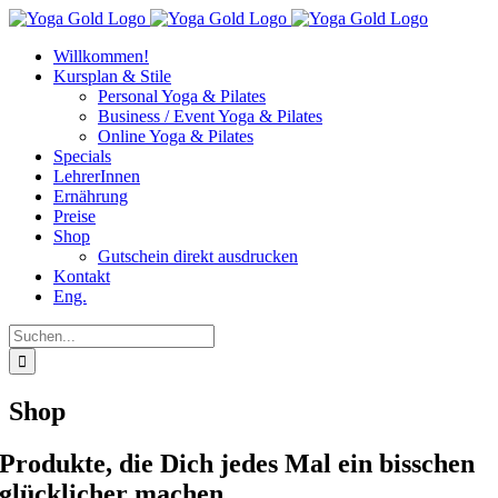
Zum
Inhalt
Willkommen!
springen
Kursplan & Stile
Personal Yoga & Pilates
Business / Event Yoga & Pilates
Online Yoga & Pilates
Specials
LehrerInnen
Ernährung
Preise
Shop
Gutschein direkt ausdrucken
Kontakt
Eng.
Suche
nach:
Shop
Produkte, die Dich jedes Mal ein bisschen
glücklicher machen.